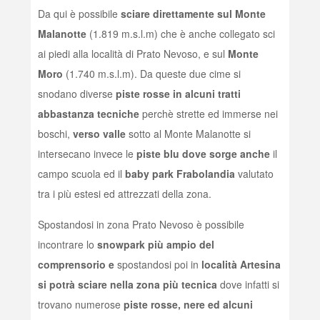
Da qui è possibile
sciare direttamente sul Monte
Malanotte
(1.819 m.s.l.m) che è anche collegato sci
ai piedi alla località di Prato Nevoso, e sul
Monte
Moro
(1.740 m.s.l.m). Da queste due cime si
snodano diverse
piste rosse in alcuni tratti
abbastanza tecniche
perchè strette ed immerse nei
boschi,
verso valle
sotto al Monte Malanotte si
intersecano invece le
piste blu dove sorge anche
il
campo scuola ed il
baby park Frabolandia
valutato
tra i più estesi ed attrezzati della zona.
Spostandosi in zona Prato Nevoso è possibile
incontrare lo
snowpark più ampio del
comprensorio e
spostandosi poi in
località Artesina
si potrà sciare nella zona più tecnica
dove infatti si
trovano numerose
piste rosse, nere ed alcuni