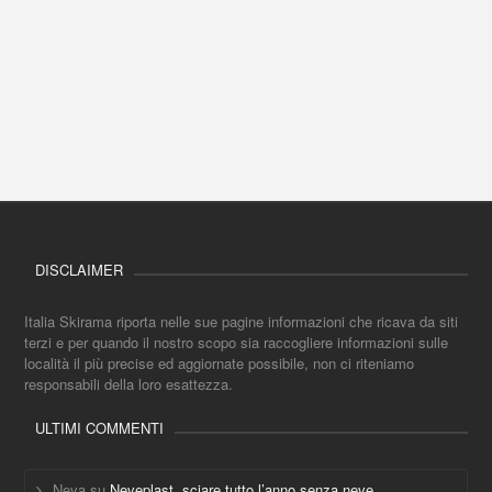
DISCLAIMER
Italia Skirama riporta nelle sue pagine informazioni che ricava da siti
terzi e per quando il nostro scopo sia raccogliere informazioni sulle
località il più precise ed aggiornate possibile, non ci riteniamo
responsabili della loro esattezza.
ULTIMI COMMENTI
Neva
su
Neveplast, sciare tutto l’anno senza neve