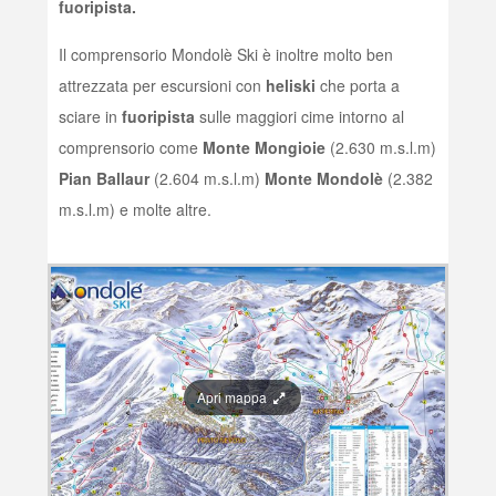
fuoripista.
Il comprensorio Mondolè Ski è inoltre molto ben
attrezzata per escursioni con
heliski
che porta a
sciare in
fuoripista
sulle maggiori cime intorno al
comprensorio come
Monte Mongioie
(2.630 m.s.l.m)
Pian Ballaur
(2.604 m.s.l.m)
Monte Mondolè
(2.382
m.s.l.m) e molte altre.
Apri mappa