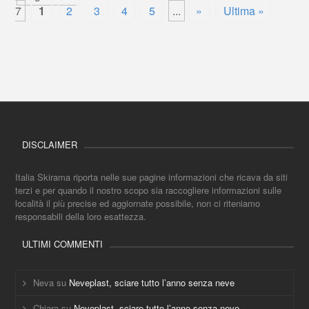
7
1
2
3
4
5
...
»
Ultima »
DISCLAIMER
Italia Skirama riporta nelle sue pagine informazioni che ricava da siti
terzi e per quando il nostro scopo sia raccogliere informazioni sulle
località il più precise ed aggiornate possibile, non ci riteniamo
responsabili della loro esattezza.
ULTIMI COMMENTI
Neva
su
Neveplast, sciare tutto l’anno senza neve
Chiara
su
Neveplast, sciare tutto l’anno senza neve