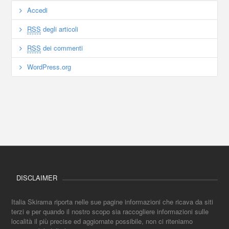
Accedi
RSS
degli articoli
RSS
dei commenti
WordPress.org
DISCLAIMER
Italia Skirama riporta nelle sue pagine informazioni che ricava da siti
terzi e per quando il nostro scopo sia raccogliere informazioni sulle
località il più precise ed aggiornate possibile, non ci riteniamo