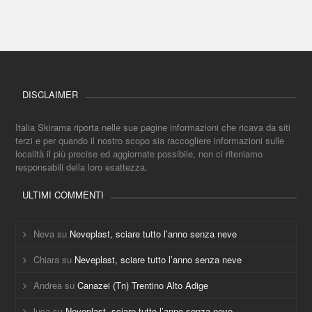
DISCLAIMER
Italia Skirama riporta nelle sue pagine informazioni che ricava da siti
terzi e per quando il nostro scopo sia raccogliere informazioni sulle
località il più precise ed aggiornate possibile, non ci riteniamo
responsabili della loro esattezza.
ULTIMI COMMENTI
Neva
su
Neveplast, sciare tutto l’anno senza neve
Chiara
su
Neveplast, sciare tutto l’anno senza neve
Andrea
su
Canazei (Tn) Trentino Alto Adige
luca
su
Neveplast, sciare tutto l’anno senza neve