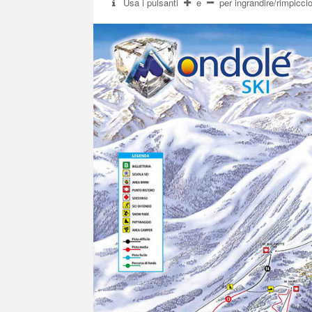
Usa i pulsanti
e
per ingrandire/rimpicci