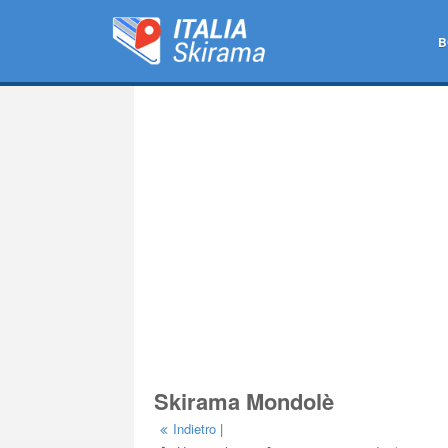
B
Skirama Mondolè
Indietro
|