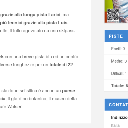
 grazie alla lunga pista Larici
, ma
 più tecnici grazie alla pista Luis
otte, il tutto agevolato da uno skipass
PISTE
Facili: 3
rk
con una breve pista blu ed un centro
Medie: 3
 diverse lunghezze per un
totale di 22
Difficili: 1
Totale: 
 stazione sciisitica è anche un
paese
oia
, il giardino botanico, il museo della
CONTAT
ture Walser.
Indirizzo
Italia