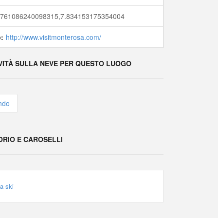
.761086240098315,7.834153175354004
:
http://www.visitmonterosa.com/
VITÀ SULLA NEVE PER QUESTO LUOGO
ondo
RIO E CAROSELLI
a ski