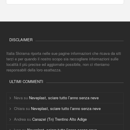
DISCLAIMER
Italia Skirama riporta nelle sue pagine informazioni che ricava da siti
terzi e per quando il nostro scopo sia raccogliere informazioni sulle
località il più precise ed aggiornate possibile, non ci riteniamo
responsabili della loro esattezza.
ULTIMI COMMENTI
Neva
su
Neveplast, sciare tutto l’anno senza neve
Chiara
su
Neveplast, sciare tutto l’anno senza neve
Andrea
su
Canazei (Tn) Trentino Alto Adige
luca
su
Neveplast, sciare tutto l’anno senza neve