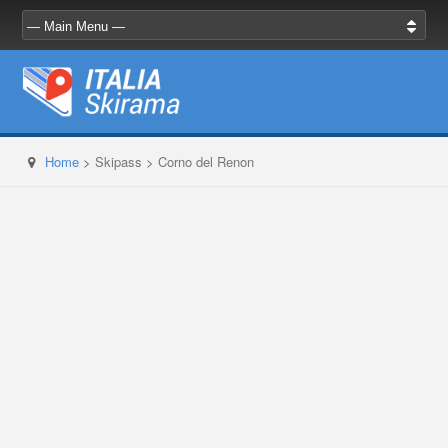
Home
>
Skipass
>
Corno del Renon