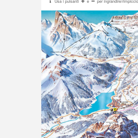
Usa i pulsanti
e
per ingrandire/rimpicci